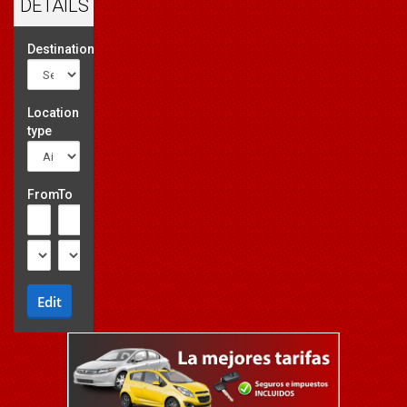
DETAILS
Destination
Location
type
From
To
Edit