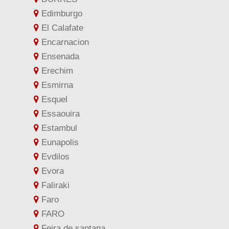
Edimburgo
El Calafate
Encarnacion
Ensenada
Erechim
Esmirna
Esquel
Essaouira
Estambul
Eunapolis
Evdilos
Evora
Faliraki
Faro
FARO
Feira de santana