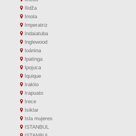
Ilidža
Imola
Imperatriz
Indaiatuba
Inglewood
Ioánina
Ipatinga
Ipojuca
Iquique
Iraklio
Irapuato
Irece
Isiklar
Isla mujeres
ISTANBUL
ISTANBUL