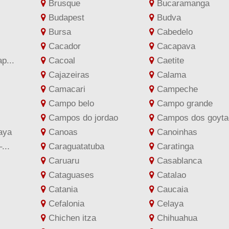
Brusque
Bucaramanga
Budapest
Budva
Bursa
Cabedelo
Cacador
Cacapava
p...
Cacoal
Caetite
Cajazeiras
Calama
Camacari
Campeche
Campo belo
Campo grande
Campos do jordao
Campos dos goytac
aya
Canoas
Canoinhas
...
Caraguatatuba
Caratinga
Caruaru
Casablanca
Cataguases
Catalao
Catania
Caucaia
Cefalonia
Celaya
Chichen itza
Chihuahua