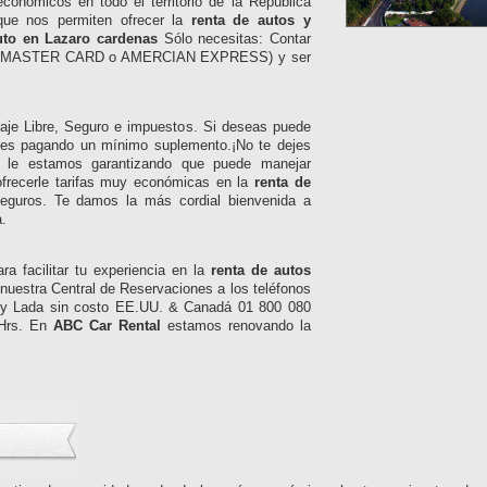
onómicos en todo el territorio de la República
que nos permiten ofrecer la
renta de autos y
uto en Lazaro cardenas
Sólo necesitas: Contar
(VISA, MASTER CARD o AMERCIAN EXPRESS) y ser
traje Libre, Seguro e impuestos. Si deseas puede
les pagando un mínimo suplemento.¡No te dejes
bre le estamos garantizando que puede manejar
frecerle tarifas muy económicas en la
renta de
seguros. Te damos la más cordial bienvenida a
a.
a facilitar tu experiencia en la
renta de autos
nuestra Central de Reservaciones a los teléfonos
 y Lada sin costo EE.UU. & Canadá 01 800 080
 Hrs. En
ABC Car Rental
estamos renovando la