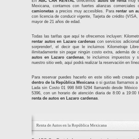
En
ABC CAR RENTAL
ofrecemos
autos de renta
muy ec
Mexicana, contamos con fuertes alianzas comerciales 
camionetas
a precios muy accesibles. Para
rentar un a
con licencia de conducir vigente, Tarjeta de crédito 
mayor de 21 años de edad.
Todas las tarifas que aquí te ofrecemos incluyen: Kilome
rentar autos en Lazaro cardenas
con servicios adiciona
sorprender!, el decir que le incluimos Kilometraje Li
ilimitadamente sin pagar ningún costo extra, además de o
autos en Lazaro cardenas
, te incluimos impuestos y 
nuestro sitio web, aquí podrá realizar la reservación en líne
Para reservar puedes hacerlo en este sitio web creado par
dentro de la República Mexicana
o si gustas llamarnos a 
Lada sin Costo 01 998 849 5294 llamando desde México
5396, con un horario de atención diaria de 8:00 a 19:00
renta de autos en Lazaro cardenas
.
Renta de Autos en la República Mexicana