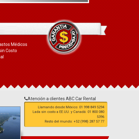
astos Médicos
sin Costo
al
Atención a clientes ABC Car Rental
Llamando desde México: 01 998 849 5294
Lada sin costo a EE.UU. y Canadá: 01 800 080
5396
Resto del mundo: +52 (998) 287 57 77