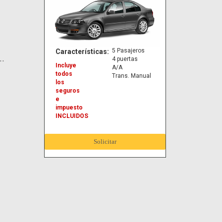
5 Pasajeros
Características:
..
4 puertas
Incluye
A/A
todos
Trans. Manual
los
seguros
e
impuesto
INCLUIDOS
Solicitar