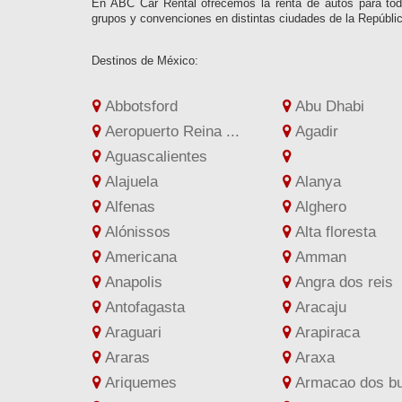
En ABC Car Rental ofrecemos la renta de autos para to
grupos y convenciones en distintas ciudades de la Repúbl
Destinos de México:
Abbotsford
Abu Dhabi
Aeropuerto Reina ...
Agadir
Aguascalientes
Alajuela
Alanya
Alfenas
Alghero
Alónissos
Alta floresta
Americana
Amman
Anapolis
Angra dos reis
Antofagasta
Aracaju
Araguari
Arapiraca
Araras
Araxa
Ariquemes
Armacao dos buz