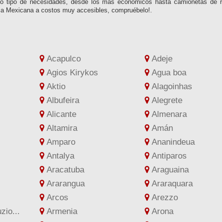
do tipo de necesidades, desde los más económicos hasta camionetas de r
ica Mexicana a costos muy accesibles, compruébelo!.
Acapulco
Adeje
Agios Kirykos
Agua boa
Aktio
Alagoinhas
Albufeira
Alegrete
Alicante
Almenara
Altamira
Amán
Amparo
Ananindeua
Antalya
Antiparos
Aracatuba
Araguaina
Ararangua
Araraquara
Arcos
Arezzo
io...
Armenia
Arona