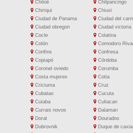
Chiloé
Chilpancingo
Chiriqui
Chiusi
Ciudad de Panama
Ciudad del car
Ciudad obregon
Ciudad victoria
Cocle
Colatina
Colón
Comodoro Rivad
Confins
Confresa
Copiapó
Córdoba
Coronel oviedo
Corumba
Costa mujeres
Cotia
Criciuma
Cruz
Cubatao
Cucuta
Cuiaba
Culiacan
Currais novos
Dalaman
Doral
Dourados
Dubrovnik
Duque de caxia