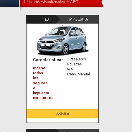
Los autos más solicitados de ABC
I10
Mini/Cat. A
5 Pasajeros
Características:
4 puertas
Incluye
A/A
todos
Trans. Manual
los
seguros
e
impuesto
INCLUIDOS
Solicitar