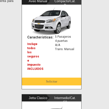
enta para
Aveo Manual
Compacto/Cat.
B
5 Pasajeros
Características:
4 puertas
Incluye
A/A
todos
Trans. Manual
los
seguros
e
impuesto
INCLUIDOS
Solicitar
Jetta Clasico
Intermedio/Cat.
C2