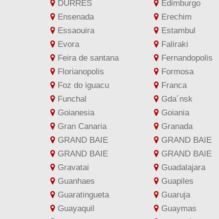
DURRES
Edimburgo
Ensenada
Erechim
Essaouira
Estambul
Evora
Faliraki
Feira de santana
Fernandopolis
Florianopolis
Formosa
Foz do iguacu
Franca
Funchal
Gda´nsk
Goianesia
Goiania
Gran Canaria
Granada
GRAND BAIE
GRAND BAIE
GRAND BAIE
GRAND BAIE
Gravatai
Guadalajara
Guanhaes
Guapiles
Guaratingueta
Guaruja
Guayaquil
Guaymas