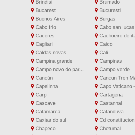
Brindisi
Brumado
Bucarest
Bucuresti
Buenos Aires
Burgas
Cabo frio
Cabo san lucas
Caceres
Cachoeiro de ita
Cagliari
Caico
Caldas novas
Cali
Campina grande
Campinas
Campo novo do par...
Campo verde
Cancún
Cancun Tren M
Capelinha
Capo Vaticano –
Carpi
Cartagena
Cascavel
Castanhal
Catamarca
Catanduva
Caxias do sul
Cd constitucion
Chapeco
Chetumal