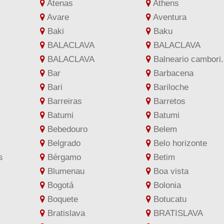
Atenas
Athens
Avare
Aventura
Baki
Baku
BALACLAVA
BALACLAVA
BALACLAVA
Balneario cambori.
Bar
Barbacena
Bari
Bariloche
Barreiras
Barretos
Batumi
Batumi
Bebedouro
Belem
Belgrado
Belo horizonte
s
Bérgamo
Betim
Blumenau
Boa vista
Bogotá
Bolonia
Boquete
Botucatu
Bratislava
BRATISLAVA