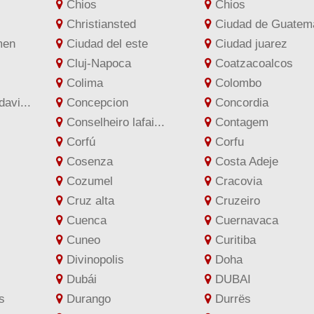
Chios
Chios
Christiansted
Ciudad de Guatema
men
Ciudad del este
Ciudad juarez
Cluj-Napoca
Coatzacoalcos
Colima
Colombo
avi...
Concepcion
Concordia
Conselheiro lafai...
Contagem
Corfú
Corfu
Cosenza
Costa Adeje
Cozumel
Cracovia
Cruz alta
Cruzeiro
Cuenca
Cuernavaca
Cuneo
Curitiba
Divinopolis
Doha
Dubái
DUBAI
s
Durango
Durrës